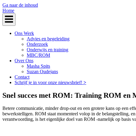
Ga naar de inhoud
Home
Ons Werk
Advies en begeleiding
Onderzoek
Onderwijs en training
MBC/ROM
Over Ons
Masha Spits
Suzan Oudejans
Contact
Schrijf je in voor onze nieuwsbrief!
>
Snel succes met ROM: Training ROM en
Betere communicatie, minder drop-out en een grotere kans op een eff
bewerkstelligen. ROM staat momenteel volop in de belangstelling, en
verantwoording, is het eigenlijke doel van ROM -namelijk op basis va